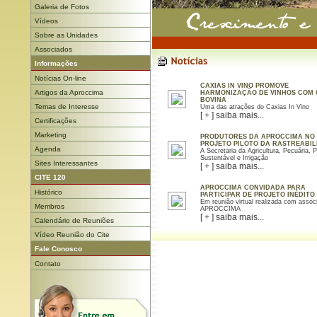
Galeria de Fotos
Vídeos
Sobre as Unidades
Associados
Informações
Notícias On-line
CAXIAS IN VINO PROMOVE
Artigos da Aproccima
HARMONIZAÇÃO DE VINHOS COM
BOVINA
Temas de Interesse
Uma das atrações do Caxias In Vino
[ + ] saiba mais...
Certificações
Marketing
PRODUTORES DA APROCCIMA NO
PROJETO PILOTO DA RASTREABIL
Agenda
A Secretaria da Agricultura, Pecuária, 
Sustentável e Irrigação
Sites Interessantes
[ + ] saiba mais...
CITE 120
APROCCIMA CONVIDADA PARA
Histórico
PARTICIPAR DE PROJETO INÉDITO
Em reunião virtual realizada com assoc
Membros
APROCCIMA
[ + ] saiba mais...
Calendário de Reuniões
Vídeo Reunião do Cite
Fale Conosco
Contato