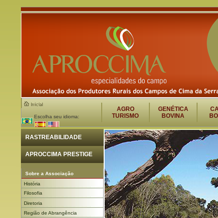
AGRO
GENÉTICA
C
TURISMO
BOVINA
BO
Escolha seu idioma:
RASTREABILIDADE
APROCCIMA PRESTIGE
Sobre a Associação
História
Filosofia
Diretoria
Região de Abrangência