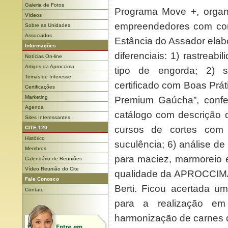
Galeria de Fotos
Programa Move +, organi
Vídeos
empreendedores com com
Sobre as Unidades
Associados
Estância do Assador elab
Informações
diferenciais: 1) rastreabi
Notícias On-line
Artigos da Aproccima
tipo de engorda; 2) s
Temas de Interesse
certificado com Boas Prát
Certificações
Marketing
Premium Gaúcha”, confe
Agenda
catálogo com descrição d
Sites Interessantes
cursos de cortes com 
CITE 120
Histórico
suculência; 6) análise d
Membros
para maciez, marmoreio e
Calendário de Reuniões
Vídeo Reunião do Cite
qualidade da APROCCIMA
Fale Conosco
Berti. Ficou acertada u
Contato
para a realização e
harmonização de carnes