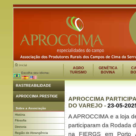
AGRO
GENÉTICA
C
TURISMO
BOVINA
BO
Escolha seu idioma:
RASTREABILIDADE
APROCCIMA PRESTIGE
APROCCIMA PARTICIPA 
DO VAREJO -
23-05-202
Sobre a Associação
História
A APROCCIMA e a loja de
Filosofia
participaram da Rodada d
Diretoria
na FIERGS em Porto A
Região de Abrangência