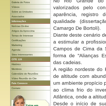
No Rio Grande do 
Galeria de Fotos
valorizados pelo co
Vídeos
Sobre as Unidades
aparência, registro 
Associados
qualidade (disserta
Informações
Notícias On-line
Camargo De Bortoli).
Artigos da Aproccima
Diante deste cenário 
Temas de Interesse
Certificações
a estimular a profissi
Marketing
Campos de Cima da S
Agenda
forma de "Alianças Es
Sites Interessantes
CITE 120
das cadeias.
Histórico
A região nordeste do 
Membros
Calendário de Reuniões
de altitude com abund
Vídeo Reunião do Cite
um ambiente propício p
Fale Conosco
Contato
ao clima frio do inv
Atlântica, onde a altit
Desde o início de su