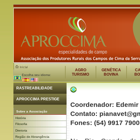
AGRO
GENÉTICA
C
TURISMO
BOVINA
BO
Escolha seu idioma:
RASTREABILIDADE
APROCCIMA PRESTIGE
Coordenador: Edemir 
Sobre a Associação
Contato:
pianavet@gm
História
Fones: (54) 9917 7900
Filosofia
Diretoria
Região de Abrangência