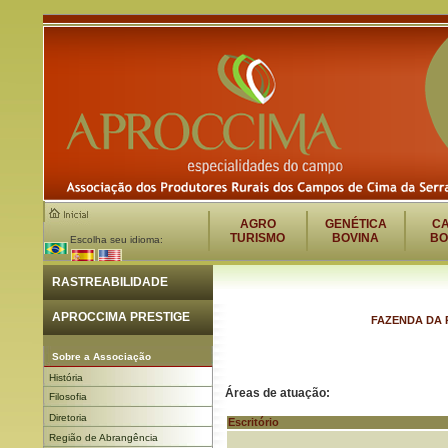
AGRO
GENÉTICA
C
TURISMO
BOVINA
BO
Escolha seu idioma:
RASTREABILIDADE
APROCCIMA PRESTIGE
FAZENDA DA RA
Sobre a Associação
História
Áreas de atuação:
Filosofia
Diretoria
Escritório
Região de Abrangência