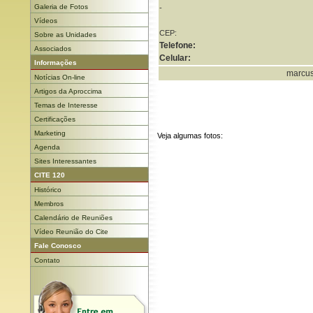
Galeria de Fotos
-
Vídeos
CEP:
Sobre as Unidades
Telefone:
Associados
Celular:
Informações
marcus
Notícias On-line
Artigos da Aproccima
Temas de Interesse
Certificações
Marketing
Veja algumas fotos:
Agenda
Sites Interessantes
CITE 120
Histórico
Membros
Calendário de Reuniões
Vídeo Reunião do Cite
Fale Conosco
Contato