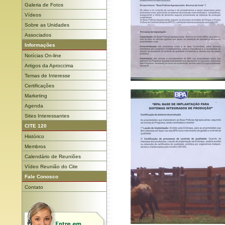
Galeria de Fotos
Vídeos
Sobre as Unidades
Associados
Informações
Notícias On-line
Artigos da Aproccima
Temas de Interesse
Certificações
Marketing
Agenda
Sites Interessantes
CITE 120
Histórico
Membros
Calendário de Reuniões
Vídeo Reunião do Cite
Fale Conosco
Contato