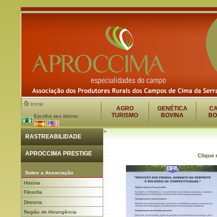
AGRO
GENÉTICA
C
TURISMO
BOVINA
BO
Escolha seu idioma:
>
RASTREABILIDADE
APROCCIMA PRESTIGE
Clique 
Sobre a Associação
História
Filosofia
Diretoria
Região de Abrangência