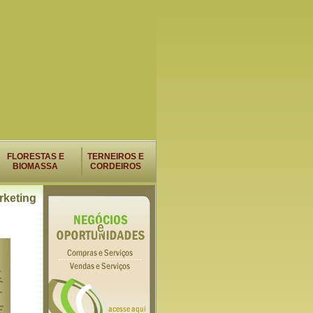
FLORESTAS E
TERNEIROS E
BIOMASSA
CORDEIROS
rketing