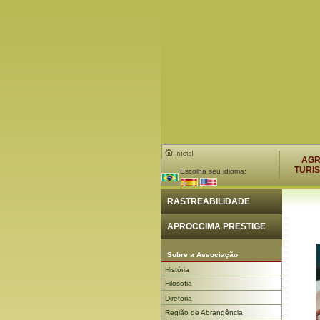
AG
TURI
Escolha seu idioma:
RASTREABILIDADE
APROCCIMA PRESTIGE
Sobre a Associação
História
Filosofia
Diretoria
Região de Abrangência