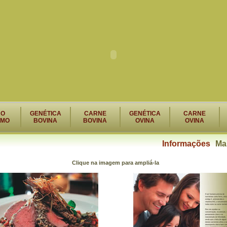
RO
GENÉTICA
CARNE
GENÉTICA
CARNE
SMO
BOVINA
BOVINA
OVINA
OVINA
Informações
Ma
Clique na imagem para ampliá-la