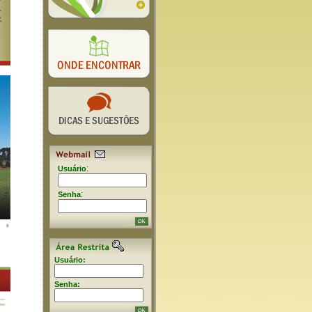
:
Usuário
:
Senha
Usuário:
Senha: